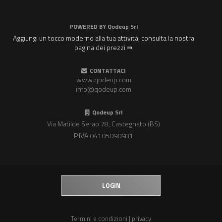
POWERED BY
Qodeup Srl
Aggiungi un tocco moderno alla tua attività, consulta la nostra
pagina dei prezzi ⇛
CONTATTACI
www.qodeup.com
info@qodeup.com
Qodeup Srl
Via Matilde Serao 78, Castegnato (BS)
P.IVA 04105090981
LOGIN
Termini e condizioni
|
privacy