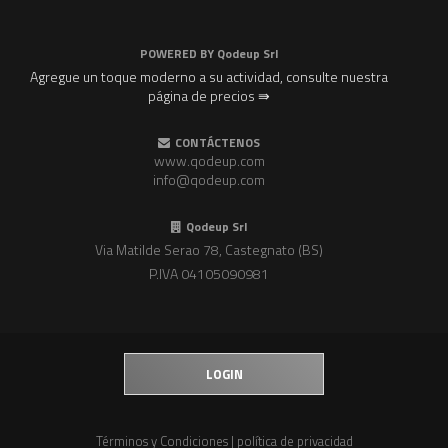
POWERED BY
Qodeup Srl
Agregue un toque moderno a su actividad, consulte nuestra
página de precios ⇛
CONTÁCTENOS
www.qodeup.com
info@qodeup.com
Qodeup Srl
Via Matilde Serao 78, Castegnato (BS)
P.IVA 04105090981
LOGIN
Términos y Condiciones
|
política de privacidad