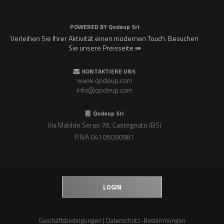
POWERED BY
Qodeup Srl
Verleihen Sie Ihrer Aktivität einen modernen Touch. Besuchen
Sie unsere Preisseite ⇛
KONTAKTIERE UNS
www.qodeup.com
info@qodeup.com
Qodeup Srl
Via Matilde Serao 78, Castegnato (BS)
P.IVA 04105090981
LOGIN
Geschäftsbedingungen
|
Datenschutz-Bestimmungen